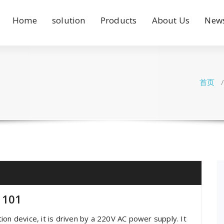
Home
solution
Products
About Us
New
首页
1101
on device, it is driven by a 220V AC power supply. It