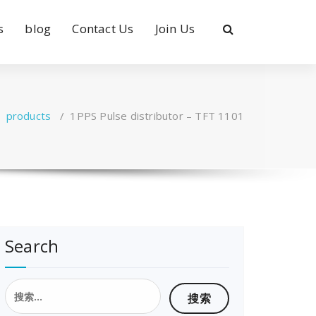
s
blog
Contact Us
Join Us
/
products
/
1PPS Pulse distributor – TFT 1101
Search
搜
索：