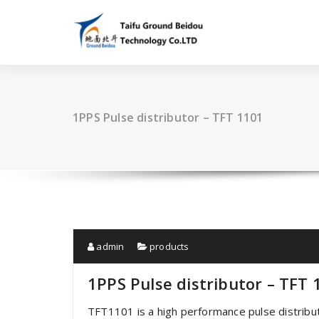
跳
至
正
文
1PPS Pulse distributor – TFT 1101
admin
products
1PPS Pulse distributor – TFT 
TFT1101 is a high performance pulse distributi